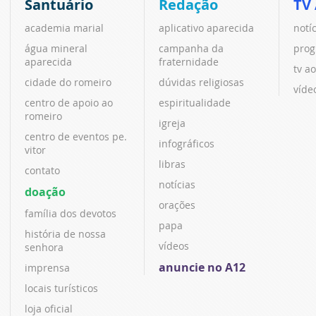
Santuário
Redação
TV
academia marial
aplicativo aparecida
notí
água mineral
campanha da
prog
aparecida
fraternidade
tv ao
cidade do romeiro
dúvidas religiosas
víde
centro de apoio ao
espiritualidade
romeiro
igreja
centro de eventos pe.
infográficos
vitor
libras
contato
notícias
doação
orações
família dos devotos
papa
história de nossa
vídeos
senhora
anuncie no A12
imprensa
locais turísticos
loja oficial