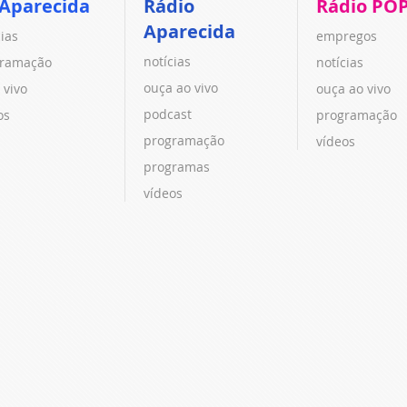
 Aparecida
Rádio
Rádio PO
Aparecida
cias
empregos
notícias
ramação
notícias
ouça ao vivo
 vivo
ouça ao vivo
podcast
os
programação
programação
vídeos
programas
vídeos