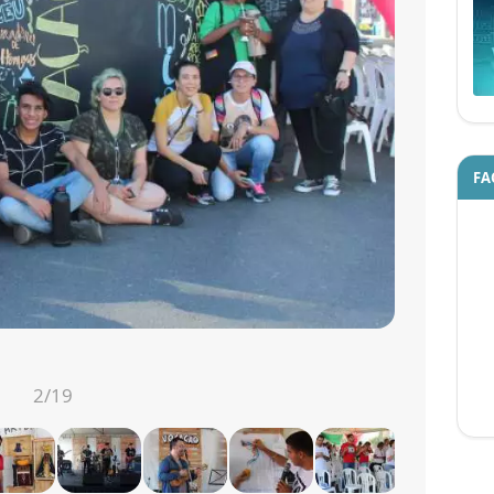
FA
2
/19