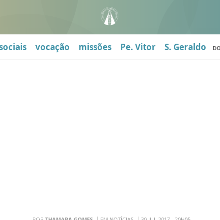
sociais
vocação
missões
Pe. Vitor
S. Geraldo
D
POR
THAMARA GOMES
EM NOTÍCIAS
30 JUL 2017 - 20H05