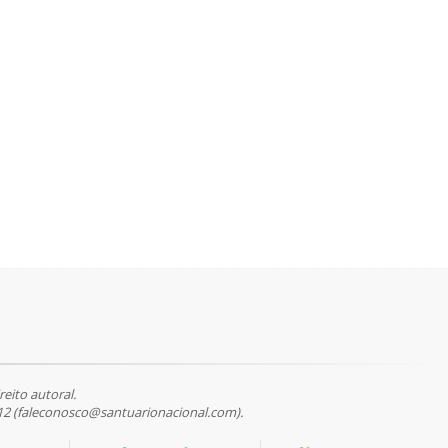
reito autoral.
12 (faleconosco@santuarionacional.com).