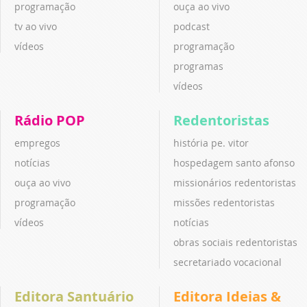
programação
ouça ao vivo
tv ao vivo
podcast
vídeos
programação
programas
vídeos
Rádio POP
Redentoristas
empregos
história pe. vitor
notícias
hospedagem santo afonso
ouça ao vivo
missionários redentoristas
programação
missões redentoristas
vídeos
notícias
obras sociais redentoristas
secretariado vocacional
Editora Santuário
Editora Ideias &