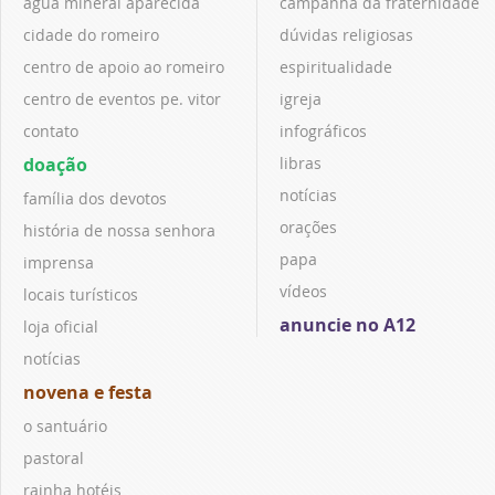
água mineral aparecida
campanha da fraternidade
cidade do romeiro
dúvidas religiosas
centro de apoio ao romeiro
espiritualidade
centro de eventos pe. vitor
igreja
contato
infográficos
doação
libras
notícias
família dos devotos
orações
história de nossa senhora
papa
imprensa
vídeos
locais turísticos
anuncie no A12
loja oficial
notícias
novena e festa
o santuário
pastoral
rainha hotéis