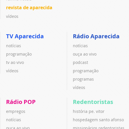
revista de aparecida
vídeos
TV Aparecida
Rádio Aparecida
notícias
notícias
programação
ouça ao vivo
tv ao vivo
podcast
vídeos
programação
programas
vídeos
Rádio POP
Redentoristas
empregos
história pe. vitor
notícias
hospedagem santo afonso
ouça ao vivo
missionários redentoristas