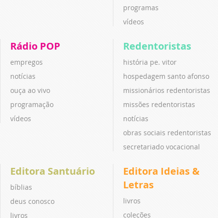
programas
vídeos
Rádio POP
Redentoristas
empregos
história pe. vitor
notícias
hospedagem santo afonso
ouça ao vivo
missionários redentoristas
programação
missões redentoristas
vídeos
notícias
obras sociais redentoristas
secretariado vocacional
Editora Santuário
Editora Ideias &
Letras
bíblias
livros
deus conosco
coleções
livros