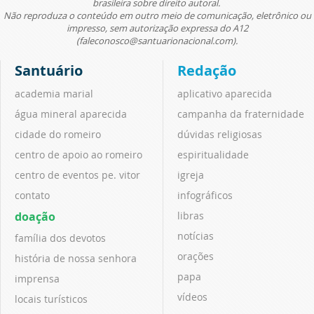
brasileira sobre direito autoral.
Não reproduza o conteúdo em outro meio de comunicação, eletrônico ou
impresso, sem autorização expressa do A12
(faleconosco@santuarionacional.com).
Santuário
Redação
academia marial
aplicativo aparecida
água mineral aparecida
campanha da fraternidade
cidade do romeiro
dúvidas religiosas
centro de apoio ao romeiro
espiritualidade
centro de eventos pe. vitor
igreja
contato
infográficos
doação
libras
notícias
família dos devotos
orações
história de nossa senhora
papa
imprensa
vídeos
locais turísticos