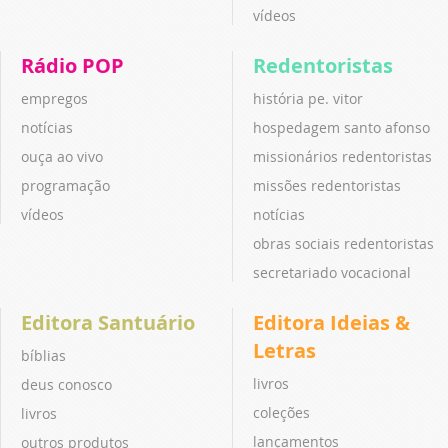
vídeos
Rádio POP
Redentoristas
empregos
história pe. vitor
notícias
hospedagem santo afonso
ouça ao vivo
missionários redentoristas
programação
missões redentoristas
vídeos
notícias
obras sociais redentoristas
secretariado vocacional
Editora Santuário
Editora Ideias &
Letras
bíblias
livros
deus conosco
coleções
livros
lançamentos
outros produtos