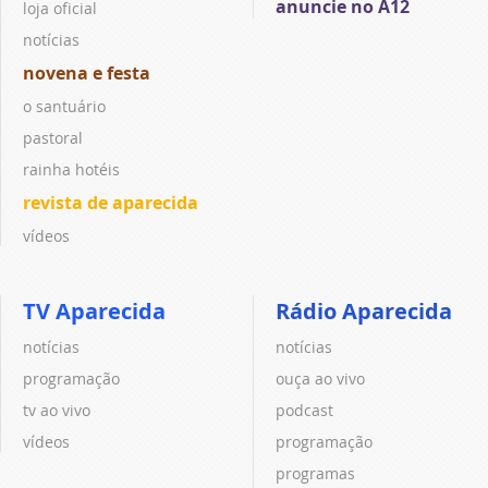
anuncie no A12
loja oficial
notícias
novena e festa
o santuário
pastoral
rainha hotéis
revista de aparecida
vídeos
TV Aparecida
Rádio Aparecida
notícias
notícias
programação
ouça ao vivo
tv ao vivo
podcast
vídeos
programação
programas