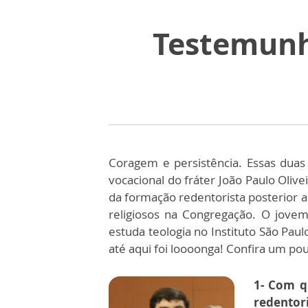
Testemunho
Coragem e persistência. Essas dua
vocacional do fráter João Paulo Olive
da formação redentorista posterior a
religiosos na Congregação. O jove
estuda teologia no Instituto São Pau
até aqui foi loooonga! Confira um pou
1- Com q
redentori