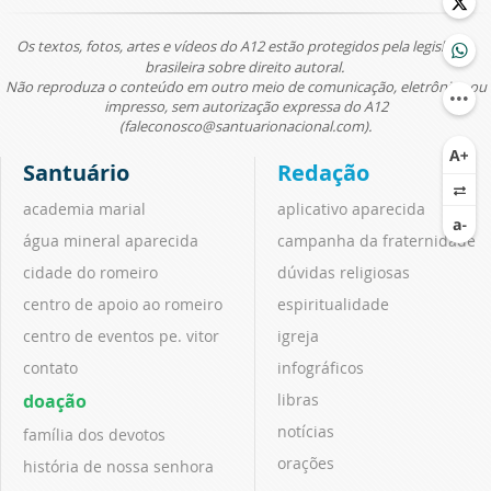
Os textos, fotos, artes e vídeos do A12 estão protegidos pela legislação
brasileira sobre direito autoral.
Não reproduza o conteúdo em outro meio de comunicação, eletrônico ou
impresso, sem autorização expressa do A12
(faleconosco@santuarionacional.com).
Santuário
Redação
academia marial
aplicativo aparecida
água mineral aparecida
campanha da fraternidade
cidade do romeiro
dúvidas religiosas
centro de apoio ao romeiro
espiritualidade
centro de eventos pe. vitor
igreja
contato
infográficos
doação
libras
notícias
família dos devotos
orações
história de nossa senhora