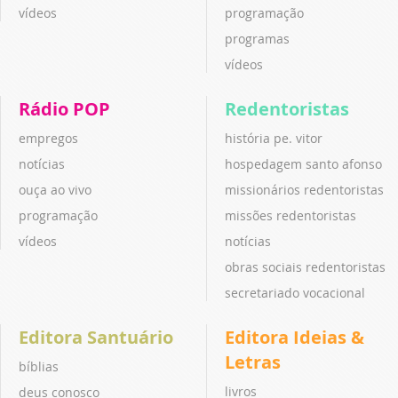
vídeos
programação
programas
vídeos
Rádio POP
Redentoristas
empregos
história pe. vitor
notícias
hospedagem santo afonso
ouça ao vivo
missionários redentoristas
programação
missões redentoristas
vídeos
notícias
obras sociais redentoristas
secretariado vocacional
Editora Santuário
Editora Ideias &
Letras
bíblias
livros
deus conosco