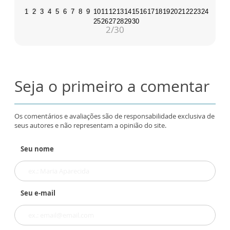
1
2
3
4
5
6
7
8
9
10
11
12
13
14
15
16
17
18
19
20
21
22
23
24
25
26
27
28
29
30
2
/30
Seja o primeiro a comentar
Os comentários e avaliações são de responsabilidade exclusiva de
seus autores e não representam a opinião do site.
Seu nome
Seu e-mail