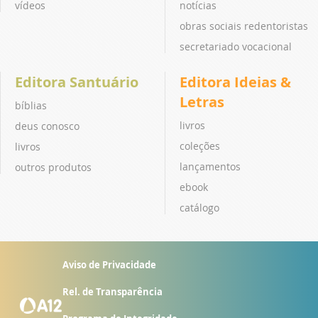
vídeos
notícias
obras sociais redentoristas
secretariado vocacional
Editora Santuário
Editora Ideias &
Letras
bíblias
livros
deus conosco
coleções
livros
lançamentos
outros produtos
ebook
catálogo
Aviso de Privacidade
Rel. de Transparência