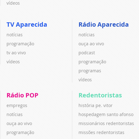
vídeos
TV Aparecida
Rádio Aparecida
notícias
notícias
programação
ouça ao vivo
tv ao vivo
podcast
vídeos
programação
programas
vídeos
Rádio POP
Redentoristas
empregos
história pe. vitor
notícias
hospedagem santo afonso
ouça ao vivo
missionários redentoristas
programação
missões redentoristas