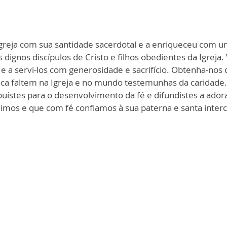
greja com sua santidade sacerdotal e a enriqueceu com uma
 dignos discípulos de Cristo e filhos obedientes da Igreja.
 e a servi-los com generosidade e sacrifício. Obtenha-no
unca faltem na Igreja e no mundo testemunhas da caridade.
buístes para o desenvolvimento da fé e difundistes a ador
imos e que com fé confiamos à sua paterna e santa interc