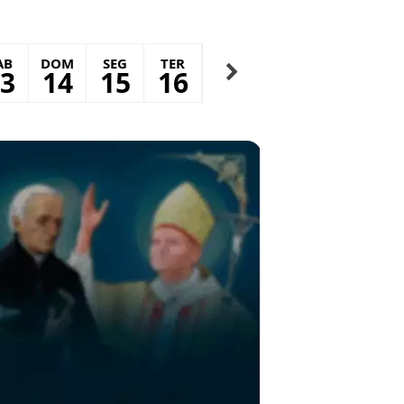
AB
DOM
SEG
TER
QUA
QUI
SEX
S
3
14
15
16
17
18
19
2