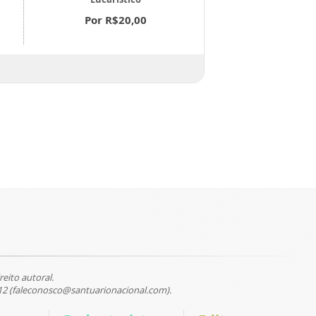
Por R$20,00
Por R$22
reito autoral.
12 (faleconosco@santuarionacional.com).