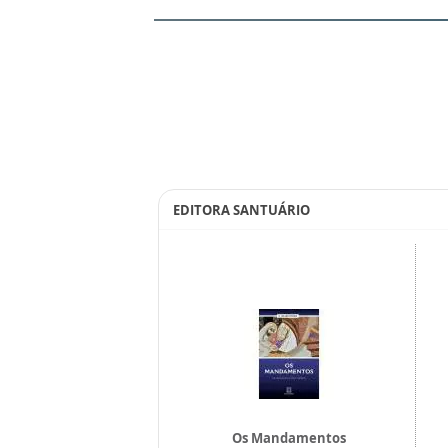
EDITORA SANTUÁRIO
sco, o mensageiro
Os Mandamentos
da Paz