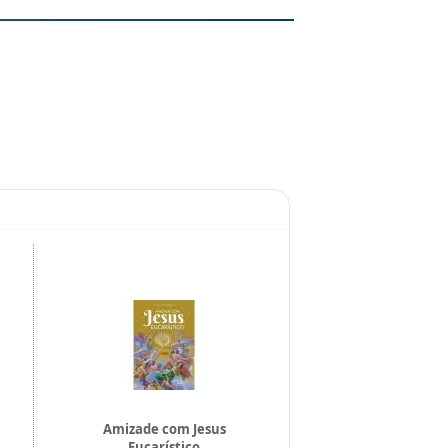
Amizade com Jesus
Francisco, o me
Eucarístico
da Paz