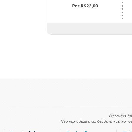
Por R$22,00
or R$22,00
Os textos, fo
Não reproduza o conteúdo em outro meio