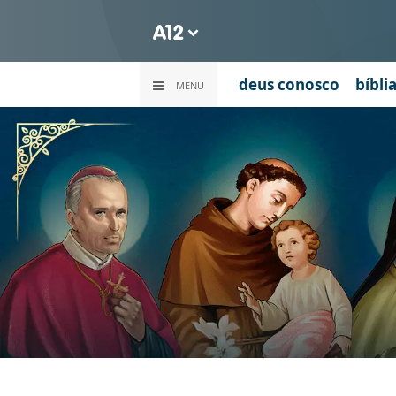
deus conosco
bíbli
MENU