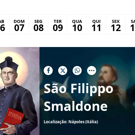
AB
DOM
SEG
TER
QUA
QUI
SEX
S
6
07
08
09
10
11
12
1
São Filippo
Smaldone
Localização: Nápoles (Itália)