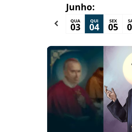
Junho:
SEG
TER
QUA
QUI
SEX
S
01
02
03
04
05
0