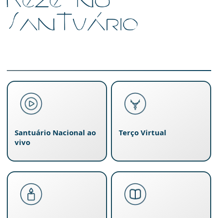
Santuário Nacional ao
Terço Virtual
vivo