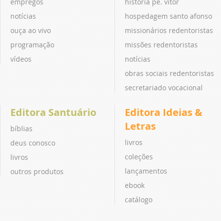
empregos
história pe. vitor
notícias
hospedagem santo afonso
ouça ao vivo
missionários redentoristas
programação
missões redentoristas
vídeos
notícias
obras sociais redentoristas
secretariado vocacional
Editora Santuário
Editora Ideias &
Letras
bíblias
livros
deus conosco
coleções
livros
lançamentos
outros produtos
ebook
catálogo