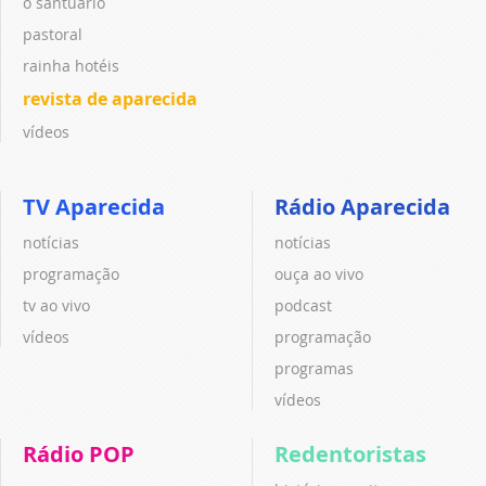
o santuário
pastoral
rainha hotéis
revista de aparecida
vídeos
TV Aparecida
Rádio Aparecida
notícias
notícias
programação
ouça ao vivo
tv ao vivo
podcast
vídeos
programação
programas
vídeos
Rádio POP
Redentoristas