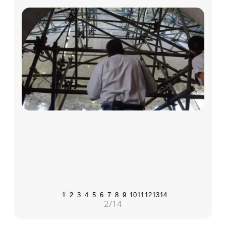
1
2
3
4
5
6
7
8
9
10
11
12
13
14
2
/14