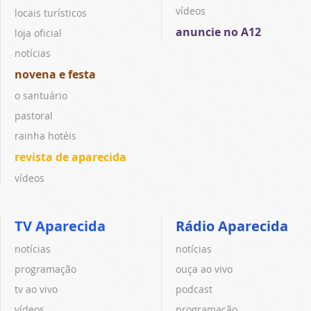
vídeos
locais turísticos
anuncie no A12
loja oficial
notícias
novena e festa
o santuário
pastoral
rainha hotéis
revista de aparecida
vídeos
TV Aparecida
Rádio Aparecida
notícias
notícias
programação
ouça ao vivo
tv ao vivo
podcast
vídeos
programação