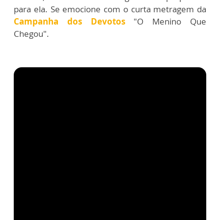
para ela. Se emocione com o curta metragem da
Campanha dos Devotos
"O Menino Que
Chegou".