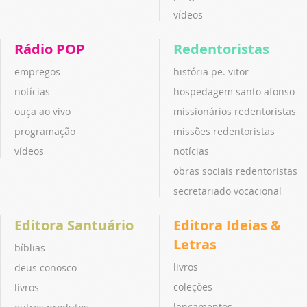
vídeos
Rádio POP
Redentoristas
empregos
história pe. vitor
notícias
hospedagem santo afonso
ouça ao vivo
missionários redentoristas
programação
missões redentoristas
vídeos
notícias
obras sociais redentoristas
secretariado vocacional
Editora Santuário
Editora Ideias &
Letras
bíblias
livros
deus conosco
coleções
livros
lançamentos