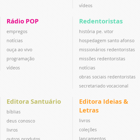
vídeos
Rádio POP
Redentoristas
empregos
história pe. vitor
notícias
hospedagem santo afonso
ouça ao vivo
missionários redentoristas
programação
missões redentoristas
vídeos
notícias
obras sociais redentoristas
secretariado vocacional
Editora Santuário
Editora Ideias &
Letras
bíblias
livros
deus conosco
coleções
livros
lançamentos
outros produtos