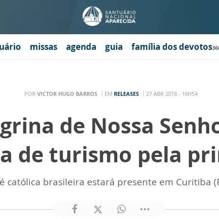
uário
missas
agenda
guia
família dos devotos
36
POR
VICTOR HUGO BARROS
EM
RELEASES
27 ABR 2018 - 16H54
grina de Nossa Senho
ira de turismo pela pr
é católica brasileira estará presente em Curitiba (