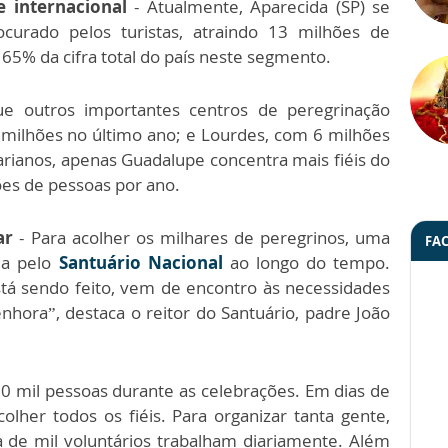
e internacional
- Atualmente, Aparecida (SP) se
curado pelos turistas, atraindo 13 milhões de
65% da cifra total do país neste segmento.
e outros importantes centros de peregrinação
milhões no último ano; e Lourdes, com 6 milhões
arianos, apenas Guadalupe concentra mais fiéis do
ões de pessoas por ano.
ar
- Para acolher os milhares de peregrinos, uma
FA
da pelo
Santuário Nacional
ao longo do tempo.
stá sendo feito, vem de encontro às necessidades
hora”, destaca o reitor do Santuário, padre João
 30 mil pessoas durante as celebrações. Em dias de
olher todos os fiéis. Para organizar tanta gente,
a de mil voluntários trabalham diariamente. Além