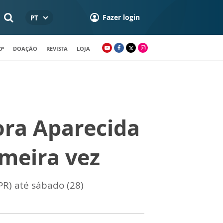
Fazer login
PT
0º
DOAÇÃO
REVISTA
LOJA
ra Aparecida
imeira vez
PR) até sábado (28)