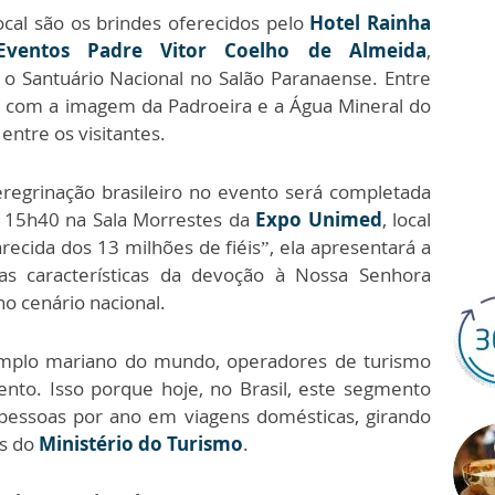
ocal são os brindes oferecidos pelo
Hotel Rainha
Eventos Padre Vitor Coelho de Almeida
,
 Santuário Nacional no Salão Paranaense. Entre
da com a imagem da Padroeira e a Água Mineral do
entre os visitantes.
eregrinação brasileiro no evento será completada
s 15h40 na Sala Morrestes da
Expo Unimed
, local
arecida dos 13 milhões de fiéis”, ela apresentará a
 as características da devoção à Nossa Senhora
o cenário nacional.
mplo mariano do mundo, operadores de turismo
ento. Isso porque hoje, no Brasil, este segmento
pessoas por ano em viagens domésticas, girando
os do
Ministério do Turismo
.