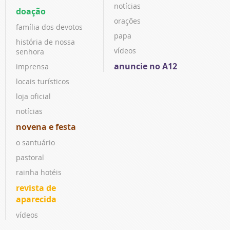
notícias
doação
orações
família dos devotos
papa
história de nossa
vídeos
senhora
anuncie no A12
imprensa
locais turísticos
loja oficial
notícias
novena e festa
o santuário
pastoral
rainha hotéis
revista de
aparecida
vídeos