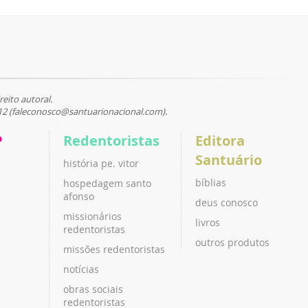
reito autoral.
12 (faleconosco@santuarionacional.com).
P
Redentoristas
Editora
Santuário
história pe. vitor
bíblias
hospedagem santo
afonso
deus conosco
missionários
livros
redentoristas
outros produtos
missões redentoristas
notícias
obras sociais
redentoristas