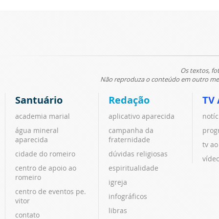
Os textos, fo
Não reproduza o conteúdo em outro meio
Santuário
Redação
TV 
academia marial
aplicativo aparecida
notíc
água mineral
campanha da
prog
aparecida
fraternidade
tv ao
cidade do romeiro
dúvidas religiosas
víde
centro de apoio ao
espiritualidade
romeiro
igreja
centro de eventos pe.
infográficos
vitor
libras
contato