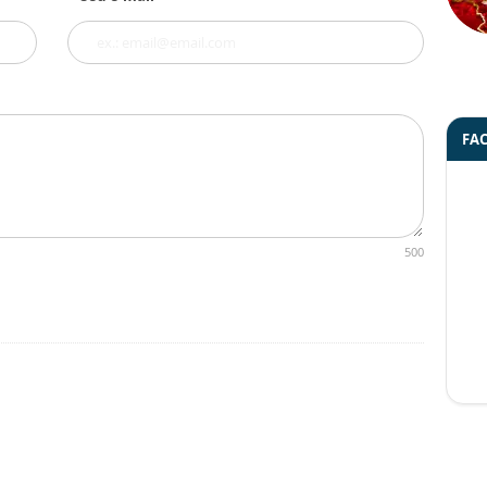
FA
500