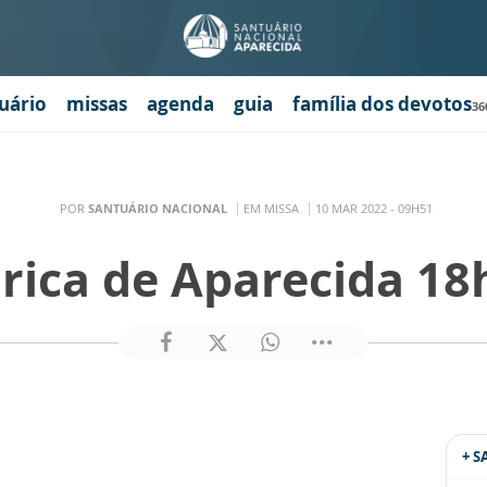
uário
missas
agenda
guia
família dos devotos
36
POR
SANTUÁRIO NACIONAL
EM MISSA
10 MAR 2022 - 09H51
órica de Aparecida 18
+ 