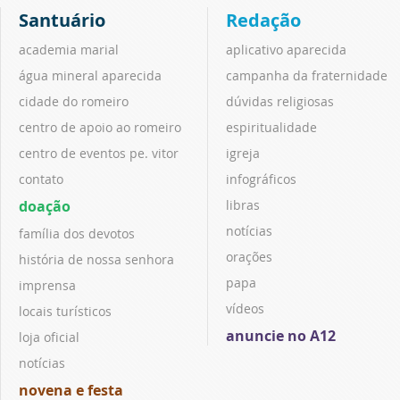
Santuário
Redação
academia marial
aplicativo aparecida
água mineral aparecida
campanha da fraternidade
cidade do romeiro
dúvidas religiosas
centro de apoio ao romeiro
espiritualidade
centro de eventos pe. vitor
igreja
contato
infográficos
doação
libras
notícias
família dos devotos
orações
história de nossa senhora
papa
imprensa
vídeos
locais turísticos
anuncie no A12
loja oficial
notícias
novena e festa