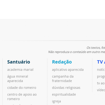
Os textos, fo
Não reproduza o conteúdo em outro meio
Santuário
Redação
TV 
academia marial
aplicativo aparecida
notíc
água mineral
campanha da
prog
aparecida
fraternidade
tv ao
cidade do romeiro
dúvidas religiosas
víde
centro de apoio ao
espiritualidade
romeiro
igreja