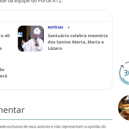
ade da equipe do Portal A12.
NOTÍCIAS
a 40
Santuário celebra memória
dos Santos Marta, Maria e
a
Lázaro
ão
será
mentar
dade exclusiva de seus autores e não representam a opinião do