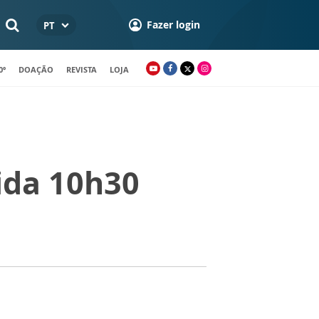
Fazer login
PT
0º
DOAÇÃO
REVISTA
LOJA
ida 10h30