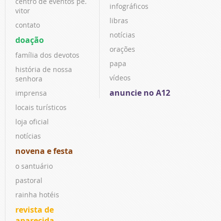
centro de eventos pe.
infográficos
vitor
libras
contato
notícias
doação
orações
família dos devotos
papa
história de nossa
vídeos
senhora
anuncie no A12
imprensa
locais turísticos
loja oficial
notícias
novena e festa
o santuário
pastoral
rainha hotéis
revista de
aparecida