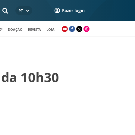
Fazer login
PT
0º
DOAÇÃO
REVISTA
LOJA
ida 10h30