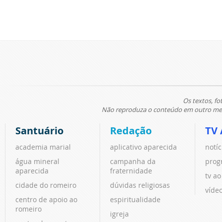
Os textos, fo
Não reproduza o conteúdo em outro meio
Santuário
Redação
TV 
academia marial
aplicativo aparecida
notíc
água mineral
campanha da
prog
aparecida
fraternidade
tv ao
cidade do romeiro
dúvidas religiosas
víde
centro de apoio ao
espiritualidade
romeiro
igreja