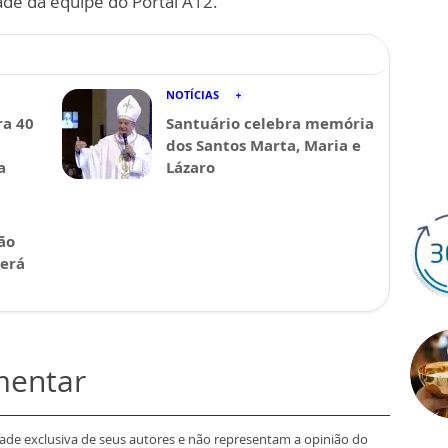
ade da equipe do Portal A12.
NOTÍCIAS
a 40
Santuário celebra memória
dos Santos Marta, Maria e
a
Lázaro
ão
será
mentar
dade exclusiva de seus autores e não representam a opinião do