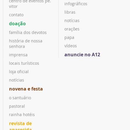
centro de eventos pe.
infográficos
vitor
libras
contato
notícias
doação
orações
família dos devotos
papa
história de nossa
vídeos
senhora
anuncie no A12
imprensa
locais turísticos
loja oficial
notícias
novena e festa
o santuário
pastoral
rainha hotéis
revista de
aparecida