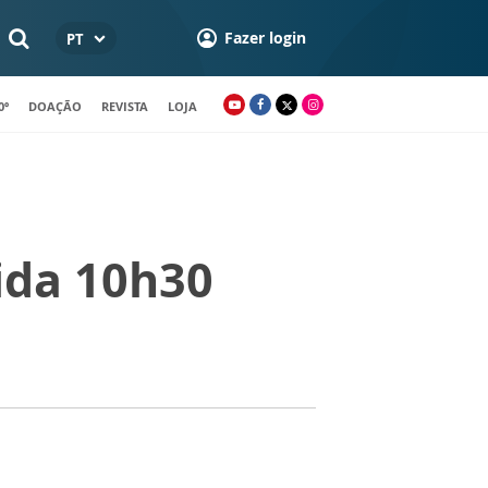
Fazer login
PT
0º
DOAÇÃO
REVISTA
LOJA
ida 10h30