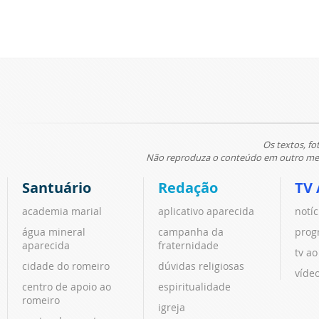
Os textos, fo
Não reproduza o conteúdo em outro meio
Santuário
Redação
TV 
academia marial
aplicativo aparecida
notíc
água mineral
campanha da
prog
aparecida
fraternidade
tv ao
cidade do romeiro
dúvidas religiosas
víde
centro de apoio ao
espiritualidade
romeiro
igreja