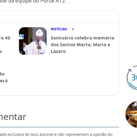
ade da equipe do Portal A12.
NOTÍCIAS
a 40
Santuário celebra memória
dos Santos Marta, Maria e
a
Lázaro
ão
será
mentar
dade exclusiva de seus autores e não representam a opinião do