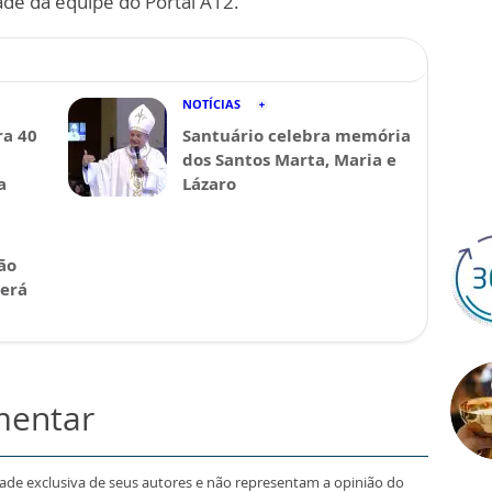
ade da equipe do Portal A12.
NOTÍCIAS
a 40
Santuário celebra memória
dos Santos Marta, Maria e
a
Lázaro
ão
será
mentar
dade exclusiva de seus autores e não representam a opinião do