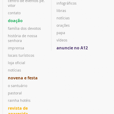
centro de eventos pe.
infográficos
vitor
libras
contato
notícias
doação
orações
família dos devotos
papa
história de nossa
vídeos
senhora
anuncie no A12
imprensa
locais turísticos
loja oficial
notícias
novena e festa
o santuário
pastoral
rainha hotéis
revista de
aparecida