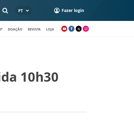
Fazer login
PT
0º
DOAÇÃO
REVISTA
LOJA
ida 10h30