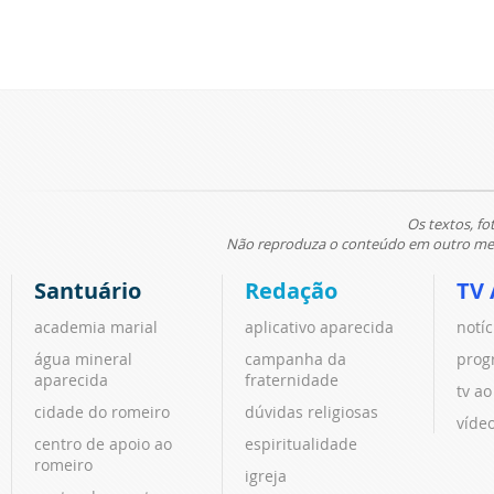
Os textos, fo
Não reproduza o conteúdo em outro meio
Santuário
Redação
TV 
academia marial
aplicativo aparecida
notíc
água mineral
campanha da
prog
aparecida
fraternidade
tv ao
cidade do romeiro
dúvidas religiosas
víde
centro de apoio ao
espiritualidade
romeiro
igreja