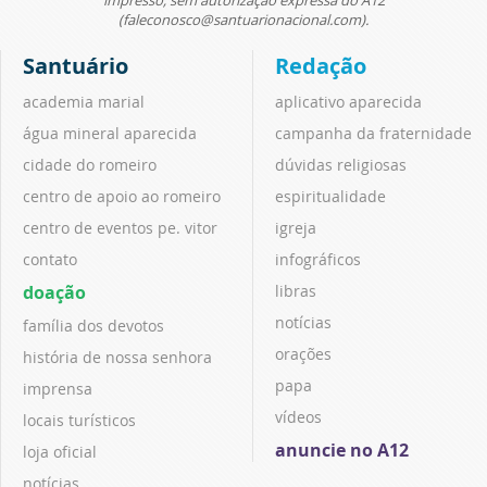
(faleconosco@santuarionacional.com).
Santuário
Redação
academia marial
aplicativo aparecida
água mineral aparecida
campanha da fraternidade
cidade do romeiro
dúvidas religiosas
centro de apoio ao romeiro
espiritualidade
centro de eventos pe. vitor
igreja
contato
infográficos
doação
libras
notícias
família dos devotos
orações
história de nossa senhora
papa
imprensa
vídeos
locais turísticos
anuncie no A12
loja oficial
notícias