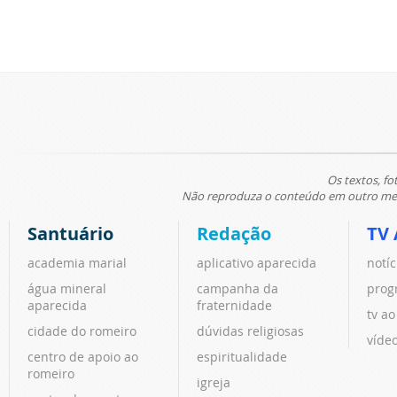
Os textos, fo
Não reproduza o conteúdo em outro meio
Santuário
Redação
TV 
academia marial
aplicativo aparecida
notíc
água mineral
campanha da
prog
aparecida
fraternidade
tv ao
cidade do romeiro
dúvidas religiosas
víde
centro de apoio ao
espiritualidade
romeiro
igreja