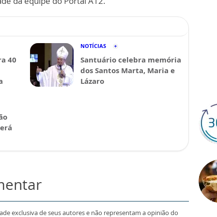
ade da equipe do Portal A12.
NOTÍCIAS
a 40
Santuário celebra memória
dos Santos Marta, Maria e
a
Lázaro
ão
será
mentar
dade exclusiva de seus autores e não representam a opinião do