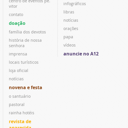
centro de eventos pe.
infográficos
vitor
libras
contato
notícias
doação
orações
família dos devotos
papa
história de nossa
vídeos
senhora
anuncie no A12
imprensa
locais turísticos
loja oficial
notícias
novena e festa
o santuário
pastoral
rainha hotéis
revista de
aparecida