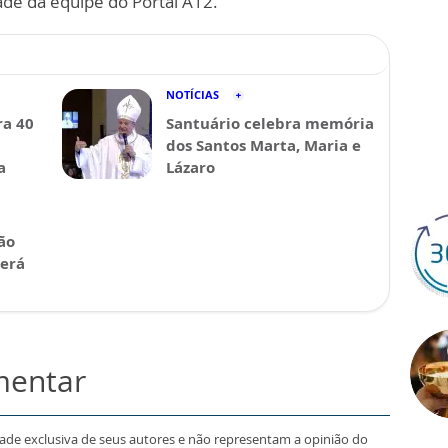
ade da equipe do Portal A12.
NOTÍCIAS
a 40
Santuário celebra memória
dos Santos Marta, Maria e
a
Lázaro
ão
será
mentar
dade exclusiva de seus autores e não representam a opinião do