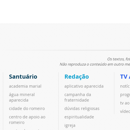
Os textos, fo
Não reproduza o conteúdo em outro meio
Santuário
Redação
TV 
academia marial
aplicativo aparecida
notíc
água mineral
campanha da
prog
aparecida
fraternidade
tv ao
cidade do romeiro
dúvidas religiosas
víde
centro de apoio ao
espiritualidade
romeiro
igreja