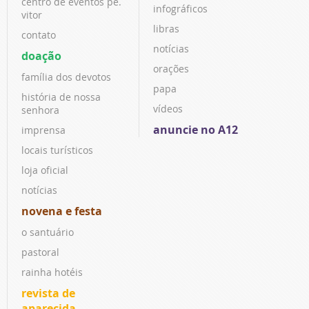
centro de eventos pe.
infográficos
vitor
libras
contato
notícias
doação
orações
família dos devotos
papa
história de nossa
vídeos
senhora
anuncie no A12
imprensa
locais turísticos
loja oficial
notícias
novena e festa
o santuário
pastoral
rainha hotéis
revista de
aparecida