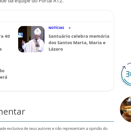
ade da equipe do Portal A12.
NOTÍCIAS
a 40
Santuário celebra memória
dos Santos Marta, Maria e
a
Lázaro
ão
será
mentar
dade exclusiva de seus autores e não representam a opinião do