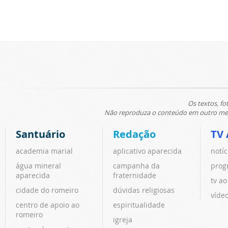
Os textos, fo
Não reproduza o conteúdo em outro meio
Santuário
Redação
TV 
academia marial
aplicativo aparecida
notíc
água mineral
campanha da
prog
aparecida
fraternidade
tv ao
cidade do romeiro
dúvidas religiosas
víde
centro de apoio ao
espiritualidade
romeiro
igreja