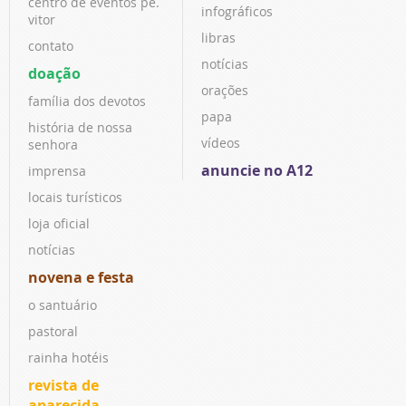
centro de eventos pe.
infográficos
vitor
libras
contato
notícias
doação
orações
família dos devotos
papa
história de nossa
vídeos
senhora
anuncie no A12
imprensa
locais turísticos
loja oficial
notícias
novena e festa
o santuário
pastoral
rainha hotéis
revista de
aparecida