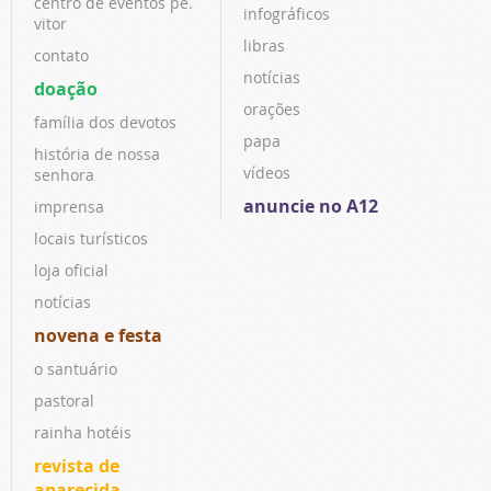
centro de eventos pe.
infográficos
vitor
libras
contato
notícias
doação
orações
família dos devotos
papa
história de nossa
vídeos
senhora
anuncie no A12
imprensa
locais turísticos
loja oficial
notícias
novena e festa
o santuário
pastoral
rainha hotéis
revista de
aparecida