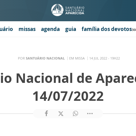
uário
missas
agenda
guia
família dos devotos
36
POR
SANTUÁRIO NACIONAL
EM MISSA
14 JUL 2022 - 19H22
io Nacional de Apare
14/07/2022