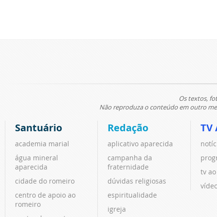
Os textos, fo
Não reproduza o conteúdo em outro meio
Santuário
Redação
TV 
academia marial
aplicativo aparecida
notíc
água mineral
campanha da
prog
aparecida
fraternidade
tv ao
cidade do romeiro
dúvidas religiosas
víde
centro de apoio ao
espiritualidade
romeiro
igreja