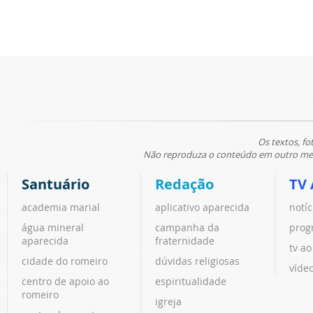
Os textos, fo
Não reproduza o conteúdo em outro meio
Santuário
Redação
TV 
academia marial
aplicativo aparecida
notíc
água mineral
campanha da
prog
aparecida
fraternidade
tv ao
cidade do romeiro
dúvidas religiosas
víde
centro de apoio ao
espiritualidade
romeiro
igreja