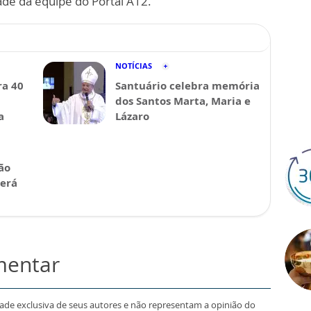
ade da equipe do Portal A12.
NOTÍCIAS
a 40
Santuário celebra memória
dos Santos Marta, Maria e
a
Lázaro
ão
será
mentar
dade exclusiva de seus autores e não representam a opinião do