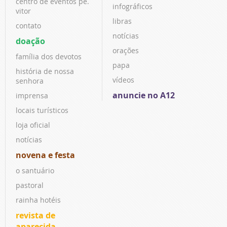
centro de eventos pe.
infográficos
vitor
libras
contato
notícias
doação
orações
família dos devotos
papa
história de nossa
vídeos
senhora
anuncie no A12
imprensa
locais turísticos
loja oficial
notícias
novena e festa
o santuário
pastoral
rainha hotéis
revista de
aparecida