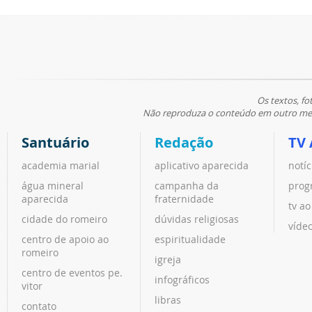
Os textos, fo
Não reproduza o conteúdo em outro meio
Santuário
Redação
TV 
academia marial
aplicativo aparecida
notíc
água mineral
campanha da
prog
aparecida
fraternidade
tv ao
cidade do romeiro
dúvidas religiosas
víde
centro de apoio ao
espiritualidade
romeiro
igreja
centro de eventos pe.
infográficos
vitor
libras
contato