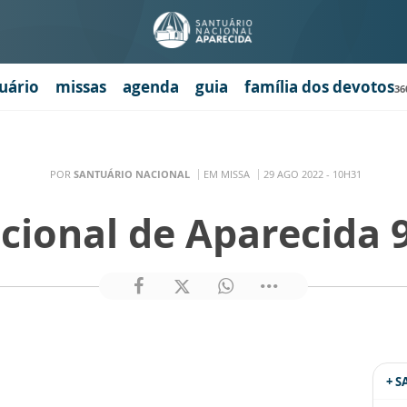
uário
missas
agenda
guia
família dos devotos
36
POR
SANTUÁRIO NACIONAL
EM MISSA
29 AGO 2022 - 10H31
cional de Aparecida 
+ 