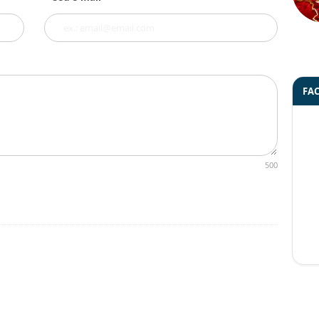
FA
500