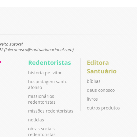
reito autoral.
12 (faleconosco@santuarionacional.com).
P
Redentoristas
Editora
Santuário
história pe. vitor
bíblias
hospedagem santo
afonso
deus conosco
missionários
livros
redentoristas
outros produtos
missões redentoristas
notícias
obras sociais
redentoristas