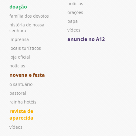
notícias
doação
orações
família dos devotos
papa
história de nossa
vídeos
senhora
anuncie no A12
imprensa
locais turísticos
loja oficial
notícias
novena e festa
o santuário
pastoral
rainha hotéis
revista de
aparecida
vídeos