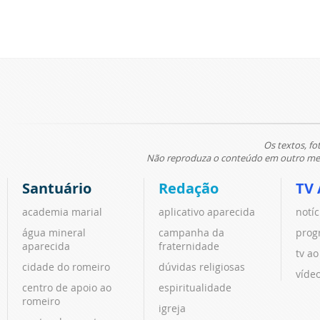
Os textos, fo
Não reproduza o conteúdo em outro meio
Santuário
Redação
TV 
academia marial
aplicativo aparecida
notíc
água mineral
campanha da
prog
aparecida
fraternidade
tv ao
cidade do romeiro
dúvidas religiosas
víde
centro de apoio ao
espiritualidade
romeiro
igreja