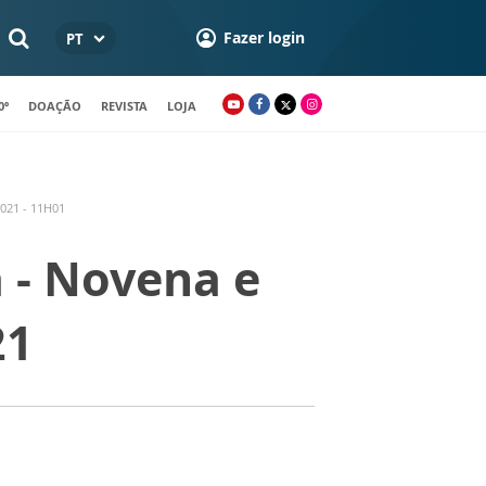
Fazer login
PT
0º
DOAÇÃO
REVISTA
LOJA
021 - 11H01
a - Novena e
21