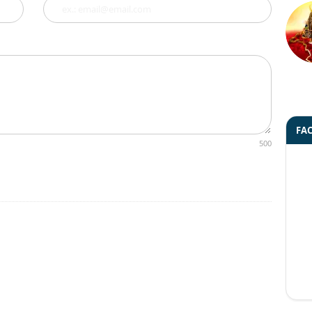
FA
500