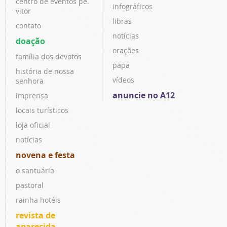
centro de eventos pe.
infográficos
vitor
libras
contato
notícias
doação
orações
família dos devotos
papa
história de nossa
vídeos
senhora
anuncie no A12
imprensa
locais turísticos
loja oficial
notícias
novena e festa
o santuário
pastoral
rainha hotéis
revista de
aparecida