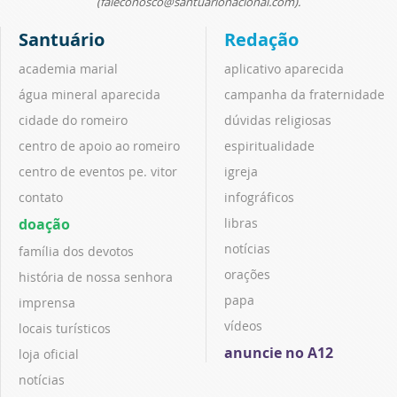
(faleconosco@santuarionacional.com).
Santuário
Redação
academia marial
aplicativo aparecida
água mineral aparecida
campanha da fraternidade
cidade do romeiro
dúvidas religiosas
centro de apoio ao romeiro
espiritualidade
centro de eventos pe. vitor
igreja
contato
infográficos
doação
libras
notícias
família dos devotos
orações
história de nossa senhora
papa
imprensa
vídeos
locais turísticos
anuncie no A12
loja oficial
notícias