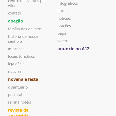
centro de eventos pe.
infográficos
vitor
libras
contato
notícias
doação
orações
família dos devotos
papa
história de nossa
vídeos
senhora
anuncie no A12
imprensa
locais turísticos
loja oficial
notícias
novena e festa
o santuário
pastoral
rainha hotéis
revista de
aparecida