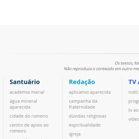
Os textos, fo
Não reproduza o conteúdo em outro meio
Santuário
Redação
TV 
academia marial
aplicativo aparecida
notíc
água mineral
campanha da
prog
aparecida
fraternidade
tv ao
cidade do romeiro
dúvidas religiosas
víde
centro de apoio ao
espiritualidade
romeiro
igreja