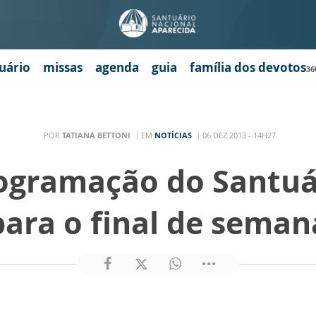
uário
missas
agenda
guia
família dos devotos
36
POR
TATIANA BETTONI
EM
NOTÍCIAS
06 DEZ 2013 - 14H27
rogramação do Santuá
para o final de seman