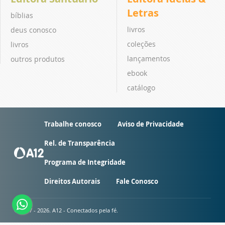
Letras
bíblias
livros
deus conosco
coleções
livros
lançamentos
outros produtos
ebook
catálogo
Trabalhe conosco
Aviso de Privacidade
Rel. de Transparência
Programa de Integridade
Direitos Autorais
Fale Conosco
© 2007 - 2026. A12 - Conectados pela fé.