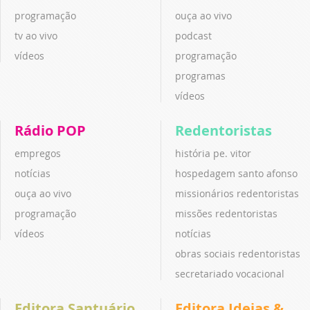
programação
ouça ao vivo
tv ao vivo
podcast
vídeos
programação
programas
vídeos
Rádio POP
Redentoristas
empregos
história pe. vitor
notícias
hospedagem santo afonso
ouça ao vivo
missionários redentoristas
programação
missões redentoristas
vídeos
notícias
obras sociais redentoristas
secretariado vocacional
Editora Santuário
Editora Ideias &