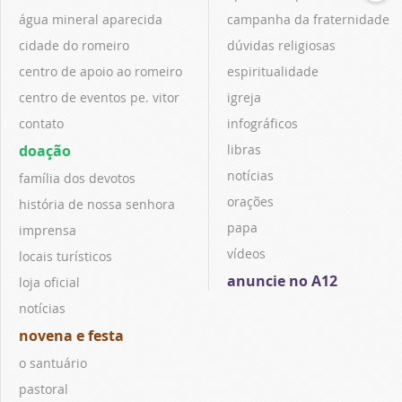
água mineral aparecida
campanha da fraternidade
cidade do romeiro
dúvidas religiosas
centro de apoio ao romeiro
espiritualidade
centro de eventos pe. vitor
igreja
contato
infográficos
doação
libras
notícias
família dos devotos
orações
história de nossa senhora
papa
imprensa
vídeos
locais turísticos
anuncie no A12
loja oficial
notícias
novena e festa
o santuário
pastoral