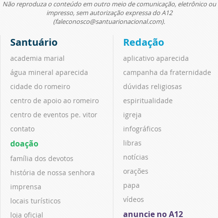
Não reproduza o conteúdo em outro meio de comunicação, eletrônico ou
impresso, sem autorização expressa do A12
(faleconosco@santuarionacional.com).
Santuário
Redação
academia marial
aplicativo aparecida
água mineral aparecida
campanha da fraternidade
cidade do romeiro
dúvidas religiosas
centro de apoio ao romeiro
espiritualidade
centro de eventos pe. vitor
igreja
contato
infográficos
doação
libras
notícias
família dos devotos
orações
história de nossa senhora
papa
imprensa
vídeos
locais turísticos
anuncie no A12
loja oficial