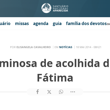
uário
missas
agenda
guia
família dos devotos
36
POR
ELISANGELA CAVALHEIRO
EM
NOTÍCIAS
18 MAI 2014 - 08H21
uminosa de acolhida 
Fátima