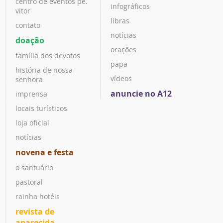
centro de eventos pe.
infográficos
vitor
libras
contato
notícias
doação
orações
família dos devotos
papa
história de nossa
vídeos
senhora
anuncie no A12
imprensa
locais turísticos
loja oficial
notícias
novena e festa
o santuário
pastoral
rainha hotéis
revista de
aparecida