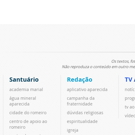
Os textos, fo
Não reproduza o conteúdo em outro meio
Santuário
Redação
TV 
academia marial
aplicativo aparecida
notíc
água mineral
campanha da
prog
aparecida
fraternidade
tv ao
cidade do romeiro
dúvidas religiosas
víde
centro de apoio ao
espiritualidade
romeiro
igreja