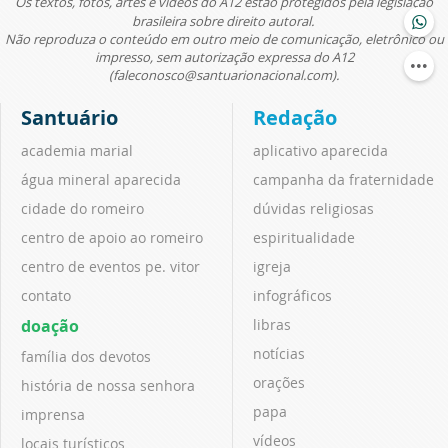
Os textos, fotos, artes e vídeos do A12 estão protegidos pela legislação
brasileira sobre direito autoral.
Não reproduza o conteúdo em outro meio de comunicação, eletrônico ou
impresso, sem autorização expressa do A12
(faleconosco@santuarionacional.com).
Santuário
Redação
academia marial
aplicativo aparecida
água mineral aparecida
campanha da fraternidade
cidade do romeiro
dúvidas religiosas
centro de apoio ao romeiro
espiritualidade
centro de eventos pe. vitor
igreja
contato
infográficos
doação
libras
notícias
família dos devotos
orações
história de nossa senhora
papa
imprensa
vídeos
locais turísticos