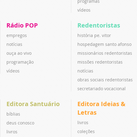
programas
vídeos
Rádio POP
Redentoristas
empregos
história pe. vitor
notícias
hospedagem santo afonso
ouça ao vivo
missionários redentoristas
programação
missões redentoristas
vídeos
notícias
obras sociais redentoristas
secretariado vocacional
Editora Santuário
Editora Ideias &
Letras
bíblias
livros
deus conosco
coleções
livros