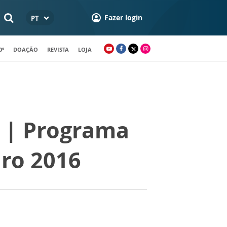
Fazer login
PT
0º
DOAÇÃO
REVISTA
LOJA
a | Programa
iro 2016