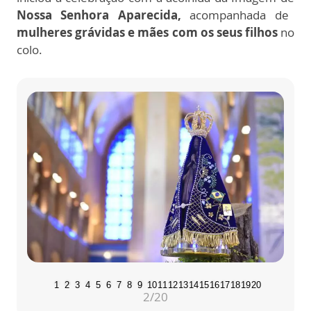
Nossa Senhora Aparecida,
acompanhada de
mulheres grávidas e mães com os seus filhos
no
colo.
1
2
3
4
5
6
7
8
9
10
11
12
13
14
15
16
17
18
19
20
2
/20