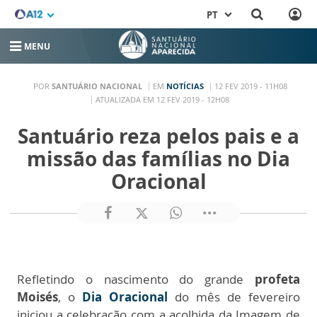
PT
MENU
POR
SANTUÁRIO NACIONAL
EM
NOTÍCIAS
12 FEV 2019 - 11H08
ATUALIZADA EM 12 FEV 2019 - 12H08
Santuário reza pelos pais e a
missão das famílias no Dia
Oracional
Refletindo o nascimento do grande
profeta
Moisés
, o
Dia Oracional
do mês de fevereiro
iniciou a celebração com a acolhida da Imagem de