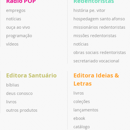
Rádio POP
Redentoristas
empregos
história pe. vitor
notícias
hospedagem santo afonso
ouça ao vivo
missionários redentoristas
programação
missões redentoristas
vídeos
notícias
obras sociais redentoristas
secretariado vocacional
Editora Santuário
Editora Ideias &
Letras
bíblias
livros
deus conosco
coleções
livros
lançamentos
outros produtos
ebook
catálogo