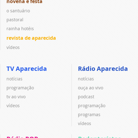
novena e festa
o santuário
pastoral
rainha hotéis
revista de aparecida
vídeos
TV Aparecida
Rádio Aparecida
notícias
notícias
programação
ouça ao vivo
tv ao vivo
podcast
vídeos
programação
programas
vídeos