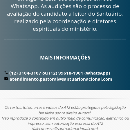
WhatsApp. As audições são o processo de
avaliação do candidato a leitor do Santuário,
realizado pela coordenação e diretores
espirituais do ministério.
________________________________________________
MAIS INFORMAÇÕES
(
12) 3104-3107 ou (12) 99618-1901 (WhatsApp)
local_phone
atendimento.pastoral@santuarionacional.com
email
Os textos, fotos, artes e vídeos do A12 estão protegidos pela legislação
brasileira sobre direito autoral.
Não reproduza o conteúdo em outro meio de comunicação, eletrônico ou
impresso, sem autorização expressa do A12
(faleconosco@santuarionacional.com).