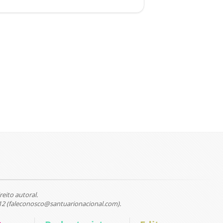
reito autoral.
12 (faleconosco@santuarionacional.com).