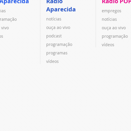
 Aparecida
Rádio
Rádio PO
Aparecida
cias
empregos
notícias
ramação
notícias
ouça ao vivo
 vivo
ouça ao vivo
podcast
os
programação
programação
vídeos
programas
vídeos