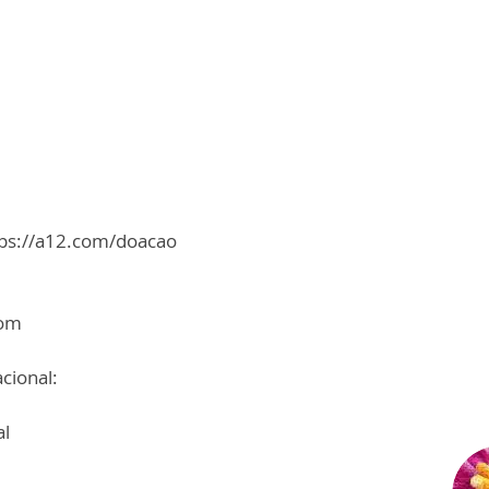
tps://a12.com/doacao
com
cional:
al