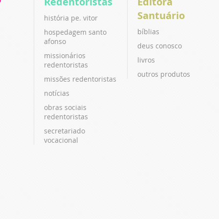
P
Redentoristas
Editora
Santuário
história pe. vitor
bíblias
hospedagem santo
afonso
deus conosco
missionários
livros
redentoristas
outros produtos
missões redentoristas
notícias
obras sociais
redentoristas
secretariado
vocacional