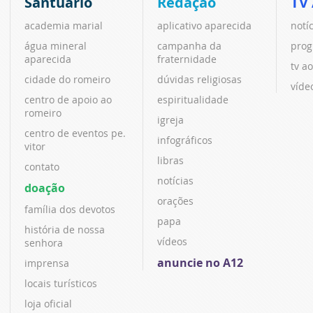
Santuário
Redação
TV
academia marial
aplicativo aparecida
notí
água mineral
campanha da
prog
aparecida
fraternidade
tv ao
cidade do romeiro
dúvidas religiosas
víde
centro de apoio ao
espiritualidade
romeiro
igreja
centro de eventos pe.
infográficos
vitor
libras
contato
notícias
doação
orações
família dos devotos
papa
história de nossa
vídeos
senhora
anuncie no A12
imprensa
locais turísticos
loja oficial