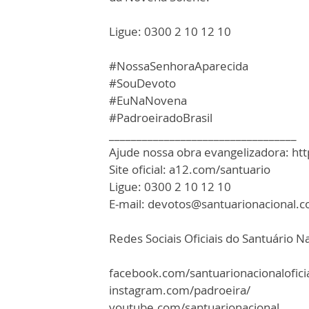
Ligue: 0300 2 10 12 10
#NossaSenhoraAparecida
#SouDevoto
#EuNaNovena
#PadroeiradoBrasil
__________________________________
Ajude nossa obra evangelizadora: ht
Site oficial: a12.com/santuario
Ligue: 0300 2 10 12 10
E-mail: devotos@santuarionacional.
Redes Sociais Oficiais do Santuário Na
facebook.com/santuarionacionalofici
instagram.com/padroeira/
youtube.com/santuarionacional