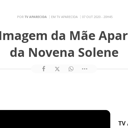
POR
TV APARECIDA
EM TV APARECIDA
07 OUT 2020 - 20H45
 Imagem da Mãe Aparec
da Novena Solene
TV