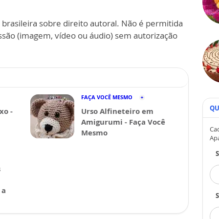
 brasileira sobre direito autoral. Não é permitida
ssão (imagem, vídeo ou áudio) sem autorização
.
FAÇA VOCÊ MESMO
QU
xo -
Urso Alfineteiro em
Amigurumi - Faça Você
Cad
Mesmo
Ap
s
 a
S