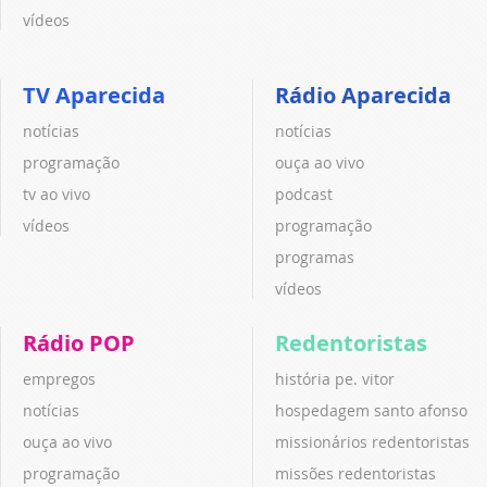
vídeos
TV Aparecida
Rádio Aparecida
notícias
notícias
programação
ouça ao vivo
tv ao vivo
podcast
vídeos
programação
programas
vídeos
Rádio POP
Redentoristas
empregos
história pe. vitor
notícias
hospedagem santo afonso
ouça ao vivo
missionários redentoristas
programação
missões redentoristas