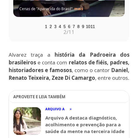
Cenas de "Aparecida do Brasil"
mais
1
2
3
4
5
6
7
8
9
10
11
3
/11
Alvarez traça a
história da Padroeira dos
brasileiros
e conta com
relatos de fiéis, padres,
historiadores e famosos
, como o cantor
Daniel,
Renato Teixeira, Zeze Di Camargo
, entre outros.
APROVEITE E LEIA TAMBÉM
ARQUIVO A
Arquivo A destaca diagnóstico,
acolhimento e prevenção para a
saúde da mente na terceira idade