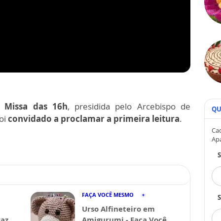
a Missa das 16h
, presidida pelo Arcebispo de
QU
oi
convidado a proclamar a primeira leitura
.
Cad
Ap
FAÇA VOCÊ MESMO
S
Urso Alfineteiro em
raz
Amigurumi - Faça Você