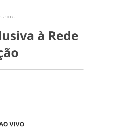
9 - 10H35
lusiva à Rede
ção
 AO VIVO