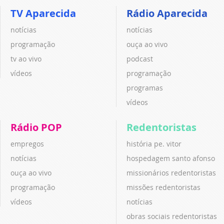
TV Aparecida
Rádio Aparecida
notícias
notícias
programação
ouça ao vivo
tv ao vivo
podcast
vídeos
programação
programas
vídeos
Rádio POP
Redentoristas
empregos
história pe. vitor
notícias
hospedagem santo afonso
ouça ao vivo
missionários redentoristas
programação
missões redentoristas
vídeos
notícias
obras sociais redentoristas