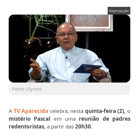
Reprodução
Padre Ulysses
A
TV Aparecida
celebra, nesta
quinta-feira (2),
o
mistério Pasca
l
em uma
reunião de padres
redentoristas,
a partir das
20h30
.