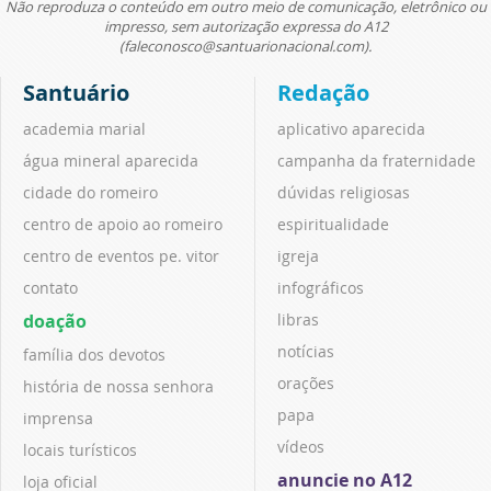
Não reproduza o conteúdo em outro meio de comunicação, eletrônico ou
impresso, sem autorização expressa do A12
(faleconosco@santuarionacional.com).
Santuário
Redação
academia marial
aplicativo aparecida
água mineral aparecida
campanha da fraternidade
cidade do romeiro
dúvidas religiosas
centro de apoio ao romeiro
espiritualidade
centro de eventos pe. vitor
igreja
contato
infográficos
doação
libras
notícias
família dos devotos
orações
história de nossa senhora
papa
imprensa
vídeos
locais turísticos
anuncie no A12
loja oficial