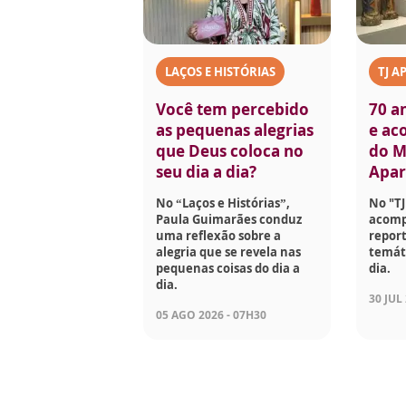
LAÇOS E HISTÓRIAS
TJ A
Você tem percebido
70 a
as pequenas alegrias
e aco
que Deus coloca no
do M
seu dia a dia?
Apar
No “Laços e Histórias”,
No "TJ
Paula Guimarães conduz
acomp
uma reflexão sobre a
report
alegria que se revela nas
temáti
pequenas coisas do dia a
dia.
dia.
30 JUL
05 AGO 2026 - 07H30