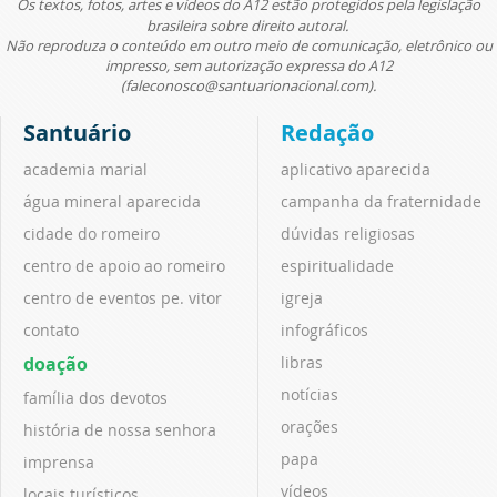
Os textos, fotos, artes e vídeos do A12 estão protegidos pela legislação
brasileira sobre direito autoral.
Não reproduza o conteúdo em outro meio de comunicação, eletrônico ou
impresso, sem autorização expressa do A12
(faleconosco@santuarionacional.com).
Santuário
Redação
academia marial
aplicativo aparecida
água mineral aparecida
campanha da fraternidade
cidade do romeiro
dúvidas religiosas
centro de apoio ao romeiro
espiritualidade
centro de eventos pe. vitor
igreja
contato
infográficos
doação
libras
notícias
família dos devotos
orações
história de nossa senhora
papa
imprensa
vídeos
locais turísticos