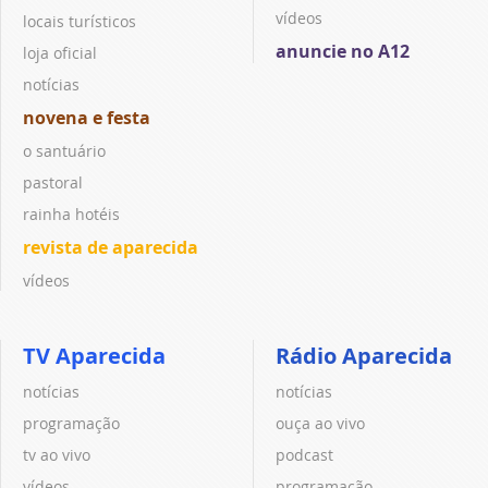
vídeos
locais turísticos
anuncie no A12
loja oficial
notícias
novena e festa
o santuário
pastoral
rainha hotéis
revista de aparecida
vídeos
TV Aparecida
Rádio Aparecida
notícias
notícias
programação
ouça ao vivo
tv ao vivo
podcast
vídeos
programação