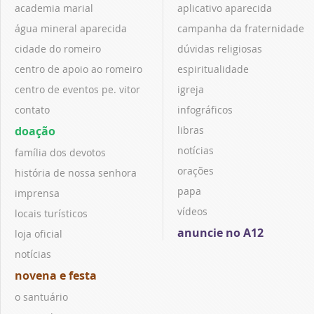
academia marial
aplicativo aparecida
água mineral aparecida
campanha da fraternidade
cidade do romeiro
dúvidas religiosas
centro de apoio ao romeiro
espiritualidade
centro de eventos pe. vitor
igreja
contato
infográficos
doação
libras
notícias
família dos devotos
orações
história de nossa senhora
papa
imprensa
vídeos
locais turísticos
anuncie no A12
loja oficial
notícias
novena e festa
o santuário