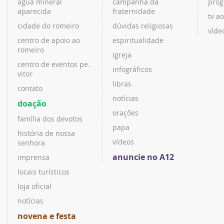
água mineral
campanha da
prog
aparecida
fraternidade
tv ao
cidade do romeiro
dúvidas religiosas
víde
centro de apoio ao
espiritualidade
romeiro
igreja
centro de eventos pe.
infográficos
vitor
libras
contato
notícias
doação
orações
família dos devotos
papa
história de nossa
vídeos
senhora
anuncie no A12
imprensa
locais turísticos
loja oficial
notícias
novena e festa