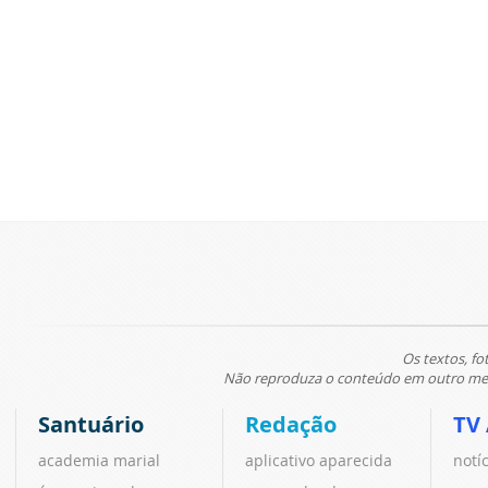
Os textos, fo
Não reproduza o conteúdo em outro meio
Santuário
Redação
TV
academia marial
aplicativo aparecida
notí