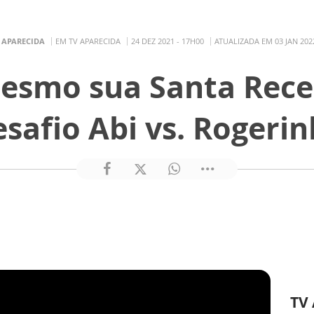
 APARECIDA
EM TV APARECIDA
24 DEZ 2021 - 17H00
ATUALIZADA EM 03 JAN 2022
esmo sua Santa Recei
safio Abi vs. Rogeri
TV