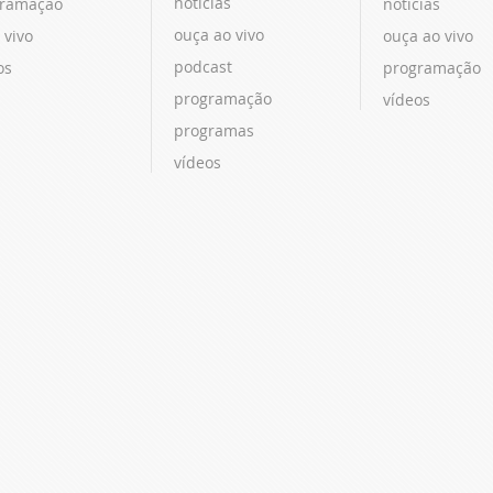
notícias
ramação
notícias
ouça ao vivo
 vivo
ouça ao vivo
podcast
os
programação
programação
vídeos
programas
vídeos