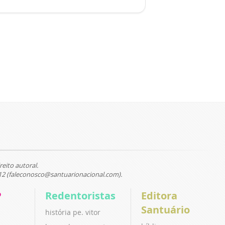
reito autoral.
12 (faleconosco@santuarionacional.com).
P
Redentoristas
Editora
Santuário
história pe. vitor