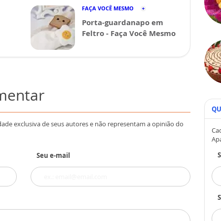
FAÇA VOCÊ MESMO
Porta-guardanapo em
Feltro - Faça Você Mesmo
omentar
QU
dade exclusiva de seus autores e não representam a opinião do
Cad
Ap
Seu e-mail
S