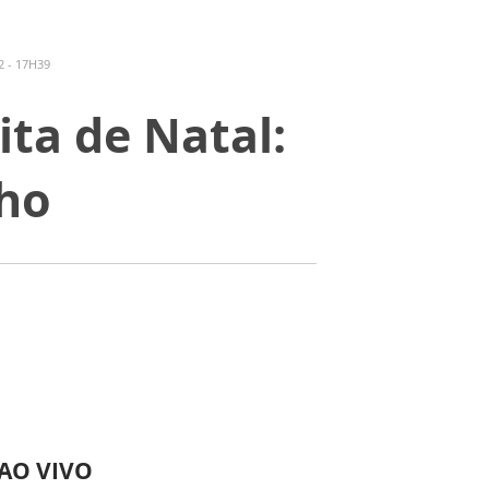
 - 17H39
ta de Natal:
nho
 AO VIVO