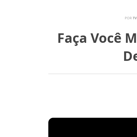
POR
TV
Faça Você M
De