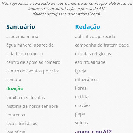
Não reproduza o conteúdo em outro meio de comunicação, eletrônico ou
impresso, sem autorização expressa do A12
(faleconosco@santuarionacional.com).
Santuário
Redação
academia marial
aplicativo aparecida
água mineral aparecida
campanha da fraternidade
cidade do romeiro
dúvidas religiosas
centro de apoio ao romeiro
espiritualidade
centro de eventos pe. vitor
igreja
contato
infográficos
doação
libras
notícias
família dos devotos
orações
história de nossa senhora
papa
imprensa
vídeos
locais turísticos
anuncie no A12
loja oficial